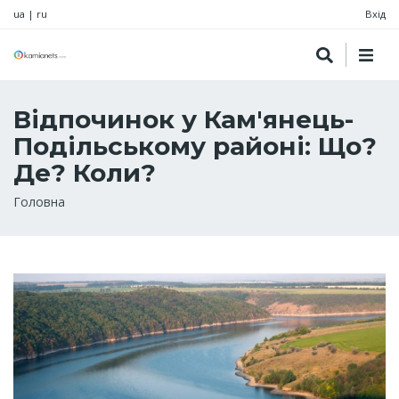
ua
|
ru
Вхід
Відпочинок у Кам'янець-
Подільському районі: Що?
Де? Коли?
Рядок
Головна
навіґації