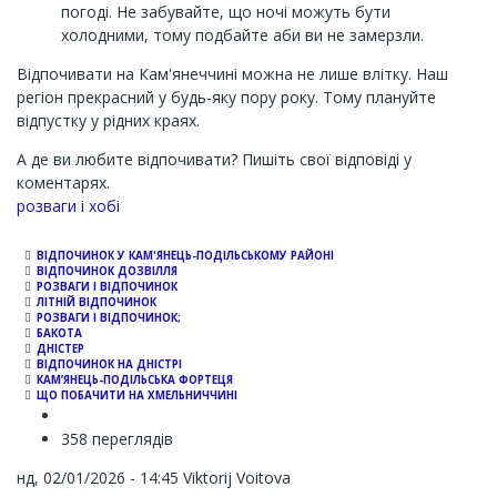
погоді. Не забувайте, що ночі можуть бути
холодними, тому подбайте аби ви не замерзли.
Відпочивати на Кам'янеччині можна не лише влітку. Наш
регіон прекрасний у будь-яку пору року. Тому плануйте
відпустку у рідних краях.
А де ви любите відпочивати? Пишіть свої відповіді у
коментарях.
Channel
розваги і хобі
ВІДПОЧИНОК У КАМ'ЯНЕЦЬ-ПОДІЛЬСЬКОМУ РАЙОНІ
ВІДПОЧИНОК ДОЗВІЛЛЯ
РОЗВАГИ І ВІДПОЧИНОК
ЛІТНІЙ ВІДПОЧИНОК
РОЗВАГИ І ВІДПОЧИНОК;
БАКОТА
ДНІСТЕР
ВІДПОЧИНОК НА ДНІСТРІ
КАМ’ЯНЕЦЬ-ПОДІЛЬСЬКА ФОРТЕЦЯ
ЩО ПОБАЧИТИ НА ХМЕЛЬНИЧЧИНІ
358 переглядів
нд, 02/01/2026 - 14:45
Viktorij Voitova