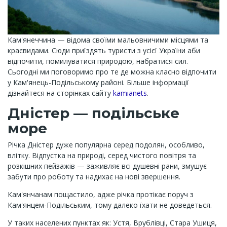
Кам'янеччина — відома своїми мальовничими місцями та
краєвидами. Сюди приїздять туристи з усієї України аби
відпочити, помилуватися природою, набратися сил.
Сьогодні ми поговоримо про те де можна класно відпочити
у Кам'янець-Подільському районі. Більше інформації
дізнайтеся на сторінках сайту
kamianets
.
Дністер — подільське
море
Річка Дністер дуже популярна серед подолян, особливо,
влітку. Відпустка на природі, серед чистого повітря та
розкішних пейзажів — заживляє всі душевні рани, змушує
забути про роботу та надихає на нові звершення.
Кам'янчанам пощастило, адже річка протікає поруч з
Кам'янцем-Подільським, тому далеко їхати не доведеться.
У таких населених пунктах як: Устя, Врублівці, Стара Ушиця,