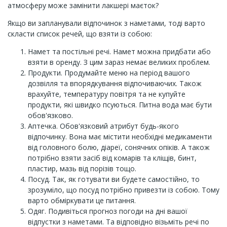
атмосферу може замінити лакшері маєток?
Якщо ви запланували відпочинок з наметами, тоді варто
скласти список речей, що взяти із собою:
Намет та постільні речі. Намет можна придбати або
взяти в оренду. З цим зараз немає великих проблем.
Продукти. Продумайте меню на період вашого
дозвілля та впорядкування відпочиваючих. Також
врахуйте, температуру повітря та не купуйте
продукти, які швидко псуються. Питна вода має бути
обов'язково.
Аптечка. Обов'язковий атрибут будь-якого
відпочинку. Вона має містити необхідні медикаменти
від головного болю, діареї, сонячних опіків. А також
потрібно взяти засіб від комарів та кліщів, бинт,
пластир, мазь від порізів тощо.
Посуд. Так, як готувати ви будете самостійно, то
зрозуміло, що посуд потрібно привезти із собою. Тому
варто обміркувати це питання.
Одяг. Подивіться прогноз погоди на дні вашої
відпустки з наметами. Та відповідно візьміть речі по