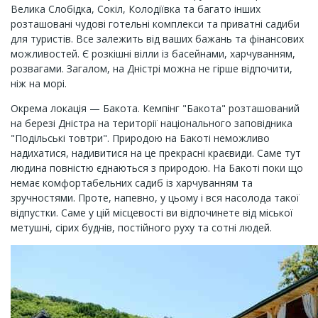
Велика Слобідка, Сокіл, Колодіївка та багато інших
розташовані чудові готельні комплекси та приватні садиби
для туристів. Все залежить від ваших бажань та фінансових
можливостей. Є розкішні вілли із басейнами, харчуванням,
розвагами. Загалом, на Дністрі можна не гірше відпочити,
ніж на морі.
Окрема локація — Бакота. Кемпінг "Бакота" розташований
на березі Дністра на території національного заповідника
"Подільські товтри". Природою на Бакоті неможливо
надихатися, надивитися на це прекрасні краєвиди. Саме тут
людина повністю єднаються з природою. На Бакоті поки що
немає комфортабельних садиб із харчуванням та
зручностями. Проте, напевно, у цьому і вся насолода такої
відпустки. Саме у цій місцевості ви відпочинете від міської
метушні, сірих буднів, постійного руху та сотні людей.