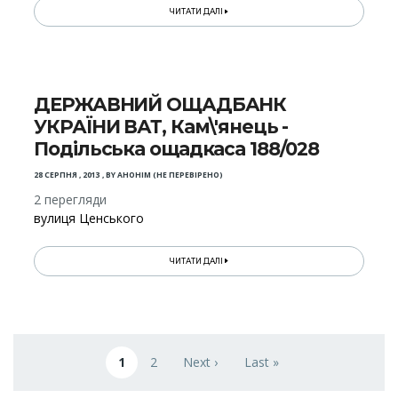
ЧИТАТИ ДАЛІ
ДЕРЖАВНИЙ ОЩАДБАНК
УКРАЇНИ ВАТ, Кам\'янець -
Подільська ощадкаса 188/028
28 СЕРПНЯ , 2013
,
BY
АНОНІМ (НЕ ПЕРЕВІРЕНО)
2 перегляди
вулиця Ценського
ЧИТАТИ ДАЛІ
Розбивка
на
1
2
Next ›
Last »
Поточна сторінка
Page
Наступна сторінка
Остання сторінка
сторінки