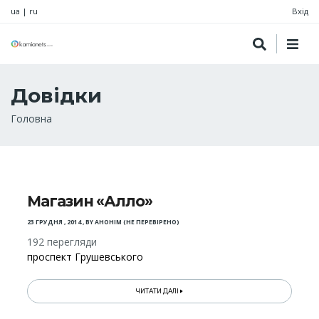
ua
|
ru
Вхід
Довідки
Рядок
Головна
навіґації
Магазин «Алло»
23 ГРУДНЯ , 2014
,
BY
АНОНІМ (НЕ ПЕРЕВІРЕНО)
192 перегляди
проспект Грушевського
ЧИТАТИ ДАЛІ