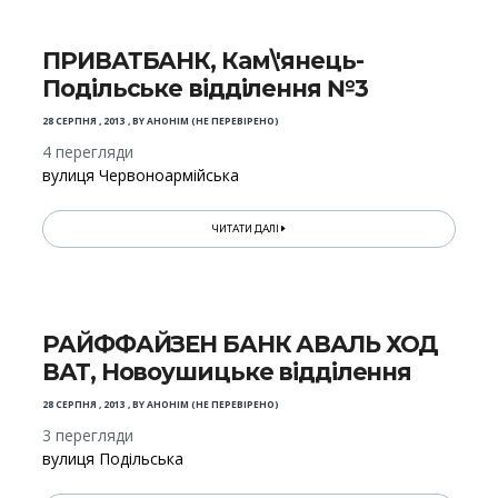
ПРИВАТБАНК, Кам\'янець-
Подільське відділення №3
28 СЕРПНЯ , 2013
,
BY
АНОНІМ (НЕ ПЕРЕВІРЕНО)
4 перегляди
вулиця Червоноармійська
ЧИТАТИ ДАЛІ
РАЙФФАЙЗЕН БАНК АВАЛЬ ХОД
ВАТ, Новоушицьке відділення
28 СЕРПНЯ , 2013
,
BY
АНОНІМ (НЕ ПЕРЕВІРЕНО)
3 перегляди
вулиця Подільська