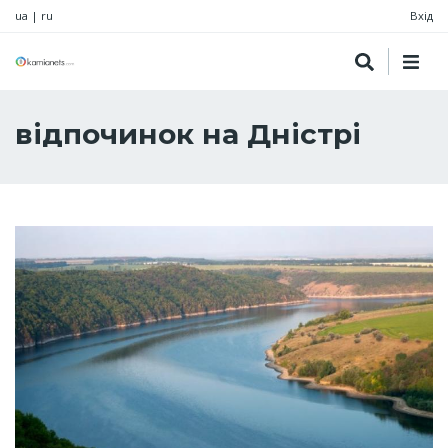
ua
|
ru
Вхід
відпочинок на Дністрі