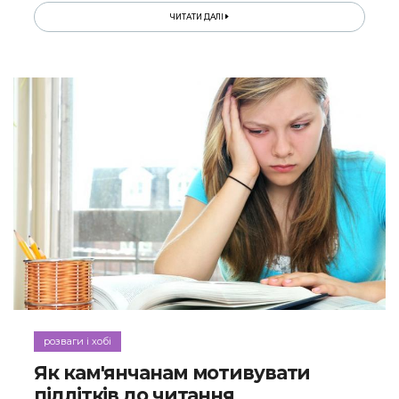
ЧИТАТИ ДАЛІ
розваги і хобі
Як кам'янчанам мотивувати
підлітків до читання