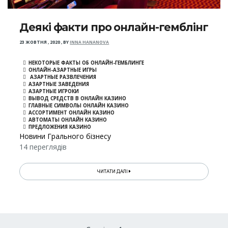
Деякі факти про онлайн-гемблінг
23 ЖОВТНЯ , 2020
,
BY
INNA HANANOVA
НЕКОТОРЫЕ ФАКТЫ ОБ ОНЛАЙН-ГЕМБЛИНГЕ
ОНЛАЙН-АЗАРТНЫЕ ИГРЫ
АЗАРТНЫЕ РАЗВЛЕЧЕНИЯ
АЗАРТНЫЕ ЗАВЕДЕНИЯ
АЗАРТНЫЕ ИГРОКИ
ВЫВОД СРЕДСТВ В ОНЛАЙН КАЗИНО
ГЛАВНЫЕ СИМВОЛЫ ОНЛАЙН КАЗИНО
АССОРТИМЕНТ ОНЛАЙН КАЗИНО
АВТОМАТЫ ОНЛАЙН КАЗИНО
ПРЕДЛОЖЕНИЯ КАЗИНО
Новини Грального бізнесу
14 переглядів
ЧИТАТИ ДАЛІ
Розбивка