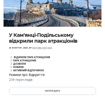
У Кам'янці-Подільському
відкрили парк атракціонів
23 ЖОВТНЯ , 2025
,
BY
VIKTORIJ VOITOVA
ВІДКРИЛИ ПАРК АТРАКЦІОНІВ
ПАРК АТРАКЦІОНІВ
ДОЗВІЛЛЯ
НОВИНИ
АКТИВНИЙ ВІДПОЧИНОК
Новини про Відкриття
239 переглядів
ЧИТАТИ ДАЛІ