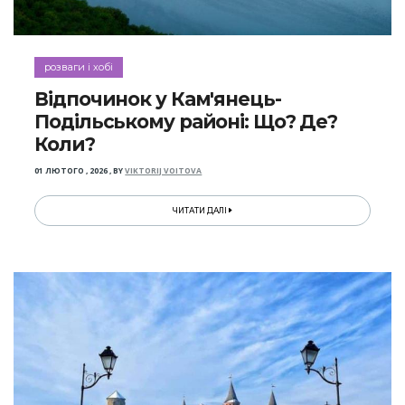
розваги і хобі
Відпочинок у Кам'янець-
Подільському районі: Що? Де?
Коли?
01 ЛЮТОГО , 2026
,
BY
VIKTORIJ VOITOVA
ЧИТАТИ ДАЛІ