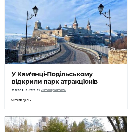
У Кам'янці-Подільському
відкрили парк атракціонів
23 ЖОВТНЯ , 2025
,
BY
VIKTORIJ VOITOVA
ЧИТАТИ ДАЛІ