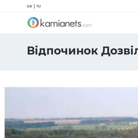
ua
|
ru
Відпочинок Дозві