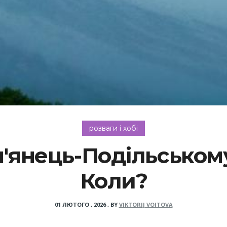
розваги і хобі
'янець-Подільськом
Коли?
01 ЛЮТОГО , 2026
,
BY
VIKTORIJ VOITOVA