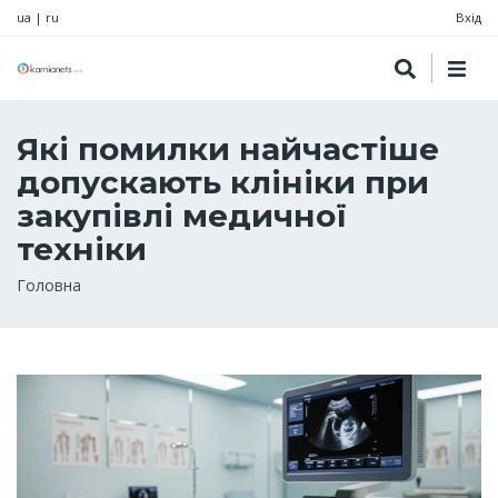
ua
|
ru
Вхід
Які помилки найчастіше
допускають клініки при
закупівлі медичної
техніки
Рядок
Головна
навіґації