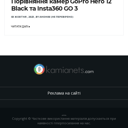
Порівняння камер GoPro Hero 12
Black та Insta360 GO 3
03 ЖОВТНЯ , 2023
,
BY
АНОНІМ (НЕ ПЕРЕВІРЕНО)
ЧИТАТИ ДАЛІ
Реклама на сайті
.
,
.
,
.
Copyright © Часткове використання матеріалів допускається при
наявності гіперпосилання на нас.