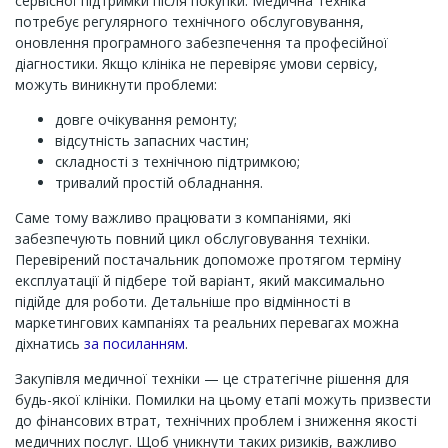
сервісної підтримки після покупки. Медична техніка
потребує регулярного технічного обслуговування,
оновлення програмного забезпечення та професійної
діагностики. Якщо клініка не перевіряє умови сервісу,
можуть виникнути проблеми:
довге очікування ремонту;
відсутність запасних частин;
складності з технічною підтримкою;
тривалий простій обладнання.
Саме тому важливо працювати з компаніями, які
забезпечують повний цикл обслуговування техніки.
Перевірений постачальник допоможе протягом терміну
експлуатації й підбере той варіант, який максимально
підійде для роботи. Детальніше про відмінності в
маркетингових кампаніях та реальних перевагах можна
діхнатись
за посиланням
.
Закупівля медичної техніки — це стратегічне рішення для
будь-якої клініки. Помилки на цьому етапі можуть призвести
до фінансових втрат, технічних проблем і зниження якості
медичних послуг. Щоб уникнути таких ризиків, важливо