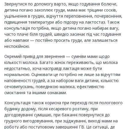
Звернутися по допомогу варто, якщо годування болюче,
дитина погано захоплює груди, мама має тріщини сосків,
ущільнення в грудях, відчуття переповнення, почервоніння,
підвищення температури або підозру на лактостаз. Також
консультація потрібна, якщо дитина погано набирає вагу,
часто плаче біля грудей, швидко засинає під час годування
або навпаки — постійно просить груди, але залишається
неспокійною.
Окремий привід для звернення — сумніви мами щодо
кількості молока. Багато жінок переживають, що молока
недостатньо, хоча насправді лактація може бути
нормальною. Оцінювати це потрібно не лише за відчуттям
наповненості грудей, а за набором ваги дитини, кількістю
сечовипускань, поведінкою малюка, ефективністю
смоктання та іншими ознаками.
Консультація також корисна при переході після пологового
будинку додому, після кесаревого розтину, при
догодовуванні сумішшю, при бажанні повернутися до
грудного вигодовування, при зціджуванні, виході мами на
роботу або поступовому завершенні ГВ. Це ситуації, де