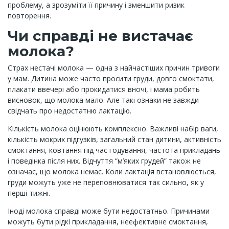
проблему, а зрозуміти її причину і зменшити ризик
повторення.
Чи справді не вистачає
молока?
Страх нестачі молока — одна з найчастіших причин тривоги
у мам. Дитина може часто просити груди, довго смоктати,
плакати ввечері або прокидатися вночі, і мама робить
висновок, що молока мало. Але такі ознаки не завжди
свідчать про недостатню лактацію.
Кількість молока оцінюють комплексно. Важливі набір ваги,
кількість мокрих підгузків, загальний стан дитини, активність
смоктання, ковтання під час годування, частота прикладань
і поведінка після них. Відчуття “м’яких грудей” також не
означає, що молока немає. Коли лактація встановлюється,
груди можуть уже не переповнюватися так сильно, як у
перші тижні.
Іноді молока справді може бути недостатньо. Причинами
можуть бути рідкі прикладання, неефективне смоктання,