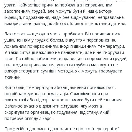
уваги. Найчастіше причина пов’язана з неправильним
захопленням грудей, але можуть бути й інші фактори:
інфекція, подразнення, надмірне зціджування, неправильне
використання накладок або особливості смоктання дитини.
Лактостаз — ще одна часта проблема. Він проявляється
ущільненням у грудях, болем, відчуттям переповнення,
локальним почервонінням, іноді підвищенням температури.
У такій ситуації важливо не панікувати, але й не ігнорувати
стан. Потрібно забезпечити правильне спорожнення грудей,
налагодити прикладання, уникати грубого масажу та не
використовувати сумнівні методи, які можуть травмувати
тканини.
Якщо біль, температура або ущільнення посилюються,
потрібна медична консультація. Самолікування при
лактостазі або підозрі на мастит може бути небезпечним.
Важливо вчасно відрізнити ситуацію, яку можна
скоригувати організацією годування, від стану, який
потребує огляду лікаря.
Професійна допомога дозволяє не просто “перетерпіти”