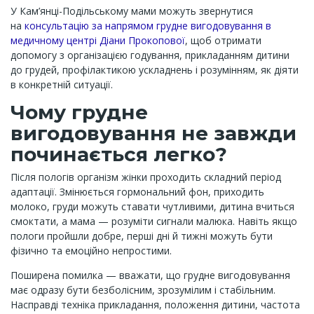
У Кам’янці-Подільському мами можуть звернутися
на
консультацію за напрямом грудне вигодовування в
медичному центрі Діани Прокопової
, щоб отримати
допомогу з організацією годування, прикладанням дитини
до грудей, профілактикою ускладнень і розумінням, як діяти
в конкретній ситуації.
Чому грудне
вигодовування не завжди
починається легко?
Після пологів організм жінки проходить складний період
адаптації. Змінюється гормональний фон, приходить
молоко, груди можуть ставати чутливими, дитина вчиться
смоктати, а мама — розуміти сигнали малюка. Навіть якщо
пологи пройшли добре, перші дні й тижні можуть бути
фізично та емоційно непростими.
Поширена помилка — вважати, що грудне вигодовування
має одразу бути безболісним, зрозумілим і стабільним.
Насправді техніка прикладання, положення дитини, частота