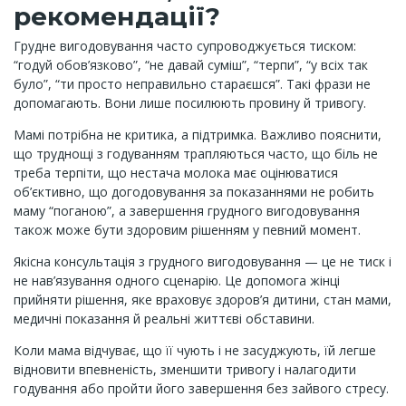
рекомендації?
Грудне вигодовування часто супроводжується тиском:
“годуй обов’язково”, “не давай суміш”, “терпи”, “у всіх так
було”, “ти просто неправильно стараєшся”. Такі фрази не
допомагають. Вони лише посилюють провину й тривогу.
Мамі потрібна не критика, а підтримка. Важливо пояснити,
що труднощі з годуванням трапляються часто, що біль не
треба терпіти, що нестача молока має оцінюватися
об’єктивно, що догодовування за показаннями не робить
маму “поганою”, а завершення грудного вигодовування
також може бути здоровим рішенням у певний момент.
Якісна консультація з грудного вигодовування — це не тиск і
не нав’язування одного сценарію. Це допомога жінці
прийняти рішення, яке враховує здоров’я дитини, стан мами,
медичні показання й реальні життєві обставини.
Коли мама відчуває, що її чують і не засуджують, їй легше
відновити впевненість, зменшити тривогу і налагодити
годування або пройти його завершення без зайвого стресу.