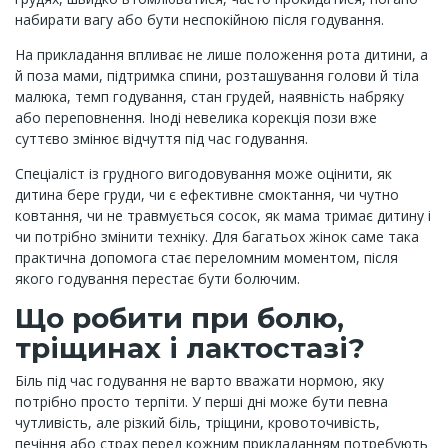
набирати вагу або бути неспокійною після годування.
На прикладання впливає не лише положення рота дитини, а
й поза мами, підтримка спини, розташування голови й тіла
малюка, темп годування, стан грудей, наявність набряку
або переповнення. Іноді невелика корекція пози вже
суттєво змінює відчуття під час годування.
Спеціаліст із грудного вигодовування може оцінити, як
дитина бере груди, чи є ефективне смоктання, чи чутно
ковтання, чи не травмується сосок, як мама тримає дитину і
чи потрібно змінити техніку. Для багатьох жінок саме така
практична допомога стає переломним моментом, після
якого годування перестає бути болючим.
Що робити при болю,
тріщинах і лактостазі?
Біль під час годування не варто вважати нормою, яку
потрібно просто терпіти. У перші дні може бути певна
чутливість, але різкий біль, тріщини, кровоточивість,
печіння або страх перед кожним прикладанням потребують