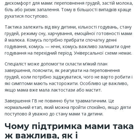
дискомфорт для мами: переповнення грудей, застій молока,
біль або ризик запалення. Тому в більшості випадків краще
рухатися поступово.
Тактика залежить від віку дитини, кількості годувань, стану
грудей, режиму сну, харчування, емоційної готовності мами
й малюка. Комусь потрібно прибрати спочатку денні
годування, комусь — нічні, комусь важливо залишити одне
годування на перехідний період. Універсальної схеми немає.
Спеціаліст може допомогти скласти м’який план
завершення, пояснити, як реагувати на переповнення
грудей, коли потрібно зціджуватися, чого не варто робити і
які симптоми мають насторожити. Особливо це важливо,
якщо мама вже мала лактостази або мастит.
Завершення ГВ не повинно бути травматичним. Це
нормальний етап, який можна пройти спокійно, якщо діяти
поступово й уважно до стану мами та дитини.
Чому підтримка мами така
ж важлива, як і