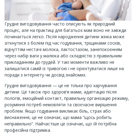
Грудне вигодовування часто описують як природний
процес, але на практиці для багатьох мам воно не завжди
починається легко. Після народження дитини жінка може
зіткнутися з болем під час годування, тріщинами сосків,
відчуттям нестачі молока, лактостазом, занепокоєнням
через набір ваги у малюка або складністю з правильним
прикладанням до грудей. У такі моменти важливо не
залишатися самій із тривогою і не орієнтуватися лише на
поради з інтернету чи досвід знайомих.
Грудне вигодовування — це не тільки про харчування
дитини. Це також про здоров’я мами, адаптацію після
пологів, емоційний контакт, правильну організацію режиму,
розуміння потреб немовляти та своєчасне вирішення
проблем. Якщо годування викликає біль, страх або
виснаження, це не означає, що мама “щось робить
неправильно”. Найчастіше це означає, що їй потрібна
професійна підтримка.