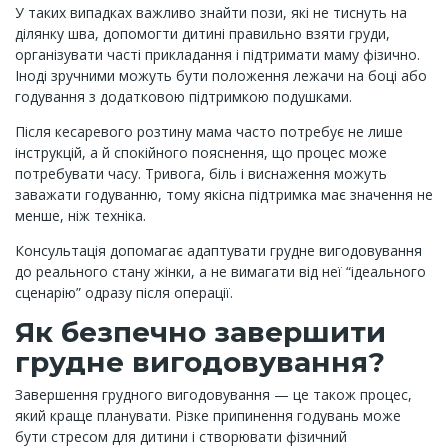
У таких випадках важливо знайти пози, які не тиснуть на
ділянку шва, допомогти дитині правильно взяти груди,
організувати часті прикладання і підтримати маму фізично.
Іноді зручними можуть бути положення лежачи на боці або
годування з додатковою підтримкою подушками.
Після кесаревого розтину мама часто потребує не лише
інструкцій, а й спокійного пояснення, що процес може
потребувати часу. Тривога, біль і виснаження можуть
заважати годуванню, тому якісна підтримка має значення не
менше, ніж техніка.
Консультація допомагає адаптувати грудне вигодовування
до реального стану жінки, а не вимагати від неї “ідеального
сценарію” одразу після операції.
Як безпечно завершити
грудне вигодовування?
Завершення грудного вигодовування — це також процес,
який краще планувати. Різке припинення годувань може
бути стресом для дитини і створювати фізичний