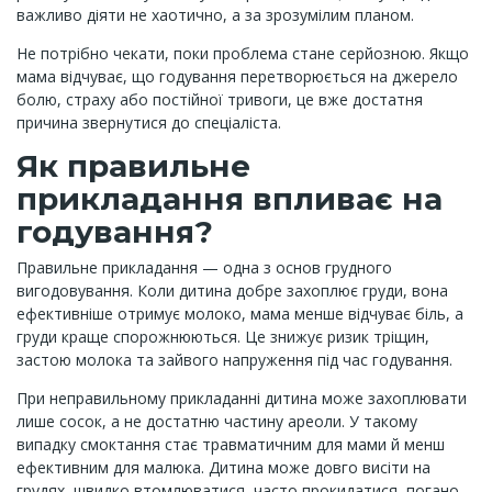
важливо діяти не хаотично, а за зрозумілим планом.
Не потрібно чекати, поки проблема стане серйозною. Якщо
мама відчуває, що годування перетворюється на джерело
болю, страху або постійної тривоги, це вже достатня
причина звернутися до спеціаліста.
Як правильне
прикладання впливає на
годування?
Правильне прикладання — одна з основ грудного
вигодовування. Коли дитина добре захоплює груди, вона
ефективніше отримує молоко, мама менше відчуває біль, а
груди краще спорожнюються. Це знижує ризик тріщин,
застою молока та зайвого напруження під час годування.
При неправильному прикладанні дитина може захоплювати
лише сосок, а не достатню частину ареоли. У такому
випадку смоктання стає травматичним для мами й менш
ефективним для малюка. Дитина може довго висіти на
грудях, швидко втомлюватися, часто прокидатися, погано