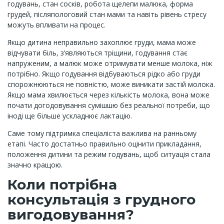
годувань, стан сосків, робота щелепи малюка, форма
грудей, післяпологовий стан мами та навіть рівень стресу
можуть впливати на процес.
Якщо дитина неправильно захоплює груди, мама може
відчувати біль, з’являються тріщини, годування стає
напруженим, а малюк може отримувати менше молока, ніж
потрібно. Якщо годування відбуваються рідко або груди
спорожнюються не повністю, може виникати застій молока.
Якщо мама хвилюється через кількість молока, вона може
почати догодовування сумішшю без реальної потреби, що
іноді ще більше ускладнює лактацію.
Саме тому підтримка спеціаліста важлива на ранньому
етапі. Часто достатньо правильно оцінити прикладання,
положення дитини та режим годувань, щоб ситуація стала
значно кращою.
Коли потрібна
консультація з грудного
вигодовування?