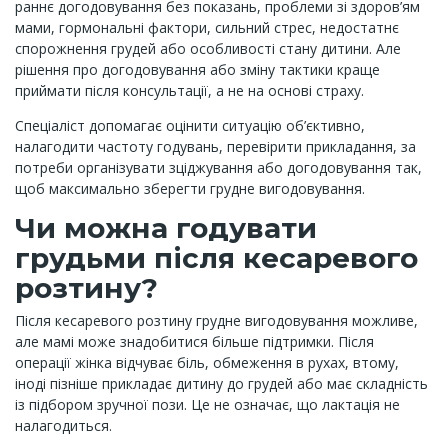
раннє догодовування без показань, проблеми зі здоров’ям
мами, гормональні фактори, сильний стрес, недостатнє
спорожнення грудей або особливості стану дитини. Але
рішення про догодовування або зміну тактики краще
приймати після консультації, а не на основі страху.
Спеціаліст допомагає оцінити ситуацію об’єктивно,
налагодити частоту годувань, перевірити прикладання, за
потреби організувати зціджування або догодовування так,
щоб максимально зберегти грудне вигодовування.
Чи можна годувати
грудьми після кесаревого
розтину?
Після кесаревого розтину грудне вигодовування можливе,
але мамі може знадобитися більше підтримки. Після
операції жінка відчуває біль, обмеження в рухах, втому,
іноді пізніше прикладає дитину до грудей або має складність
із підбором зручної пози. Це не означає, що лактація не
налагодиться.