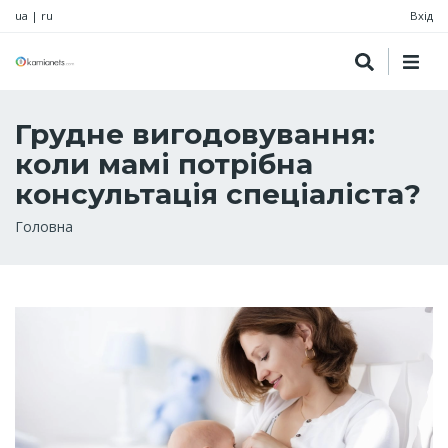
ua
|
ru
Вхід
Грудне вигодовування:
коли мамі потрібна
консультація спеціаліста?
Рядок
Головна
навіґації