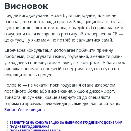
Висновок
Грудне вигодовування може бути природним, але це не
означає, що воно завжди просте. Біль, тріщини, лактостаз,
сумніви щодо кількості молока, складність із прикладанням,
годування після кесаревого розтину або завершення ГВ —
це ситуації, у яких мамі не потрібно залишатися самій.
Своєчасна консультація допомагає побачити причину
проблеми, скоригувати техніку годування, зменшити ризик
ускладнень і повернути мамі відчуття контролю. У багатьох
випадках невелика професійна підтримка здатна суттєво
покращити весь процес.
Головне — не чекати, поки годування стане джерелом
постійного болю або виснаження. Якщо є дискомфорт,
тривога чи сумніви, краще звернутися до спеціаліста і
отримати зрозумілі рекомендації саме для вашої ситуації.
Channel
Здоров'я і медицина
ЗВЕРНУТИСЯ НА КОНСУЛЬТАЦІЮ ЗА НАПРЯМОМ ГРУДНЕ ВИГОДОВУВАННЯ
ГРУДНЕ ВИГОДОВУВАННЯ
ГРУДНЕ ВИГОДОВУВАННЯ І ВОДА