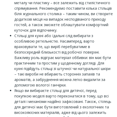
металу чи пластику – все залежить від стилістичного
спрямування. Рекомендуємо поставити кілька стільців
біля журнального столика – таким чином, ви створите
додаткові місця на випадок несподіваного приходу
гостей, а також зможете облаштувати комфортний
куточок для відпочинку.
Стільці для кухні або їдальні слід вибирати з
особливою ретельністю. Насамперед, варто
враховувати те, що виріб перебуватиме в
безпосередній близькості від робочої поверхні.
Важливу роль відіграє матеріал оббивки: він має бути
практичним та простим у щоденному догляді. Для
кухні підійдуть стільці зі штучної чи натуральної шкіри
– такі вироби не вбирають сторонніх запахів та
ароматів, а забруднення можна легко видалити за
допомогою вологої ганчірки.
Якщо ви вибираєте стільці для дитячої, перед
покупкою моделі варто переконатися в тому, що всі
деталі і механізми надійно зафіксовані. Також, стілець
для дитячої має бути виготовлений з екологічних та
високоякісних матеріалів, адже від цього залежить