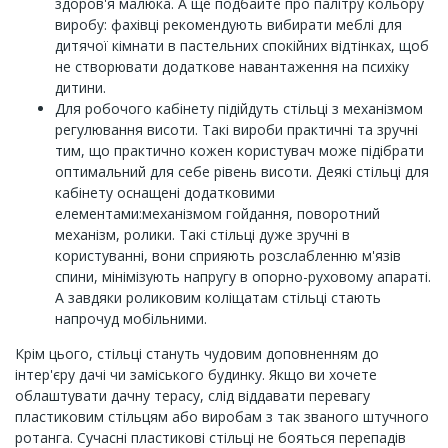
здоров'я малюка. А ще подбайте про палітру кольору
виробу: фахівці рекомендують вибирати меблі для
дитячої кімнати в пастельних спокійних відтінках, щоб
не створювати додаткове навантаження на психіку
дитини.
Для робочого кабінету підійдуть стільці з механізмом
регулювання висоти. Такі вироби практичні та зручні
тим, що практично кожен користувач може підібрати
оптимальний для себе рівень висоти. Деякі стільці для
кабінету оснащені додатковими
елементами:механізмом гойдання, поворотний
механізм, ролики. Такі стільці дуже зручні в
користуванні, вони сприяють розслабленню м'язів
спини, мінімізують напругу в опорно-руховому апараті.
А завдяки роликовим коліщатам стільці стають
напрочуд мобільними.
Крім цього, стільці стануть чудовим доповненням до
інтер'єру дачі чи заміського будинку. Якщо ви хочете
облаштувати дачну терасу, слід віддавати перевагу
пластиковим стільцям або виробам з так званого штучного
ротанга. Сучасні пластикові стільці не бояться перепадів