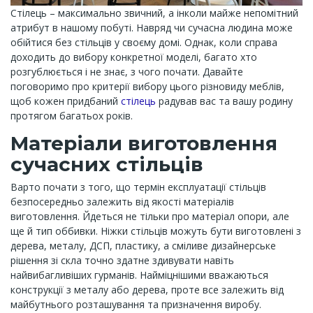
Стілець – максимально звичний, а інколи майже непомітний
атрибут в нашому побуті. Навряд чи сучасна людина може
обійтися без стільців у своєму домі. Однак, коли справа
доходить до вибору конкретної моделі, багато хто
розгублюється і не знає, з чого почати. Давайте
поговоримо про критерії вибору цього різновиду меблів,
щоб кожен придбаний
стілець
радував вас та вашу родину
протягом багатьох років.
Матеріали виготовлення
сучасних стільців
Варто почати з того, що термін експлуатації стільців
безпосередньо залежить від якості матеріалів
виготовлення. Йдеться не тільки про матеріал опори, але
ще й тип оббивки. Ніжки стільців можуть бути виготовлені з
дерева, металу, ДСП, пластику, а сміливе дизайнерське
рішення зі скла точно здатне здивувати навіть
найвибагливіших гурманів. Найміцнішими вважаються
конструкції з металу або дерева, проте все залежить від
майбутнього розташування та призначення виробу.