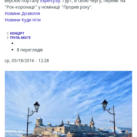
версією порталу
Experty.by
. Гурт, в свою чергу, переміг на
"Рок-коронації" у номінації "Прорив року".
Новини Дозвілля
Новини Куди піти
КОНЦЕРТ
ГРУПА AKUTE
8 переглядів
ср, 05/18/2016 - 12:28