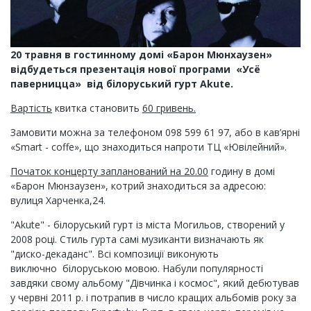
20 травня в гостинному домі «Барон Мюнхаузен»
відбудеться презентація нової програми «Усё
паверницца» від білоруський гурт Akute.
Вартість
квитка становить
60 гривень.
Замовити можна за телефоном 098 599 61 97,
або в кав’ярні
«Smart - coffe», що знаходиться напроти ТЦ «Ювілейний».
Початок концерту запланований на 20.00
годину в домі
«Барон Мюнзаузен», котрий знаходиться за адресою:
вулиця Харченка,24.
"Akute" - білоруський гурт із міста Могильов, створений у
2008 році. Стиль гурта самі музиканти визначають як
"диско-декаданс". Всі композиції виконують
виключно білоруською мовою. Набули популярності
завдяки свому альбому "Дівчинка і космос", який дебютував
у червні 2011 р. і потрапив в число кращих альбомів року за