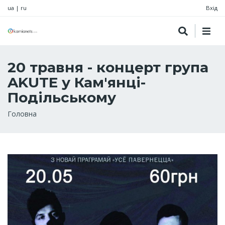
ua
|
ru
Вхід
20 травня - концерт група
AKUTE у Кам'янці-
Подільському
Рядок
Головна
навіґації