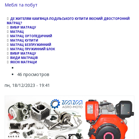
Channel
Меблі та побут
ДЕ ЖИТЕЛЯМ КАМ’ЯНЦЯ-ПОДІЛЬСЬКОГО КУПИТИ ЯКІСНИЙ ДВОСТОРОННІЙ
МАТРАЦ?
ВИБІР МАТРАЦУ
МАТРАЦ
МАТРАЦ ОРТОПЕДИЧНИЙ
МАТРАЦ КУПИТИ
МАТРАЦ БЕЗПРУЖИННИЙ
МАТРАЦ ПРУЖИННИЙ БЛОК
ВИБІР МАТРАЦУ
ВИДИ МАТРАЦІВ
ЯКІСНІ МАТРАЦИ
46 просмотров
пн, 18/12/2023 - 19:41