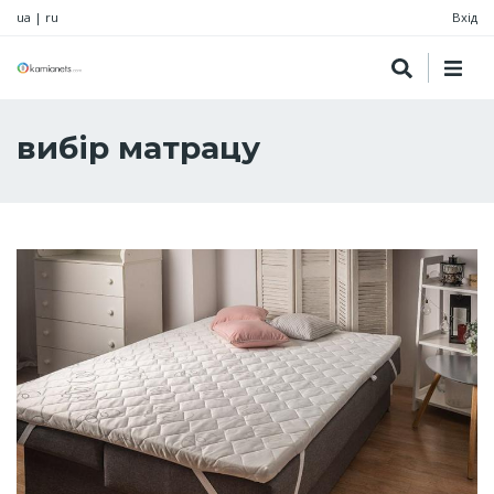
ua
|
ru
Вхід
вибір матрацу