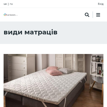
ua
|
ru
Вхід
види матраців