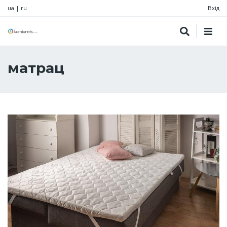
ua
|
ru
Вхід
матрац