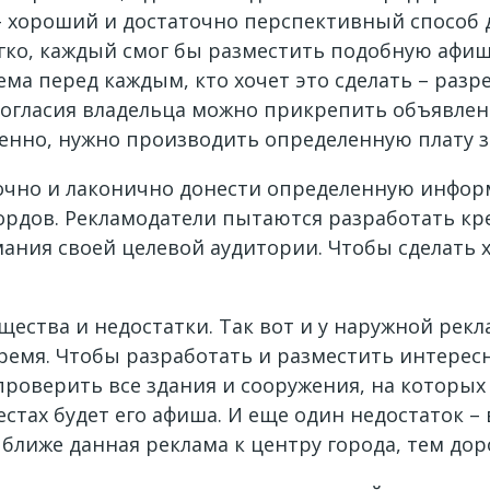
– хороший и достаточно перспективный способ
егко, каждый смог бы разместить подобную афишу
ма перед каждым, кто хочет это сделать – раз
согласия владельца можно прикрепить объявлени
менно, нужно производить определенную плату за
очно и лаконично донести определенную инфор
ордов. Рекламодатели пытаются разработать к
ания своей целевой аудитории. Чтобы сделать 
ества и недостатки. Так вот и у наружной рекл
о время. Чтобы разработать и разместить интер
 проверить все здания и сооружения, на которых
естах будет его афиша. И еще один недостаток 
ближе данная реклама к центру города, тем дор