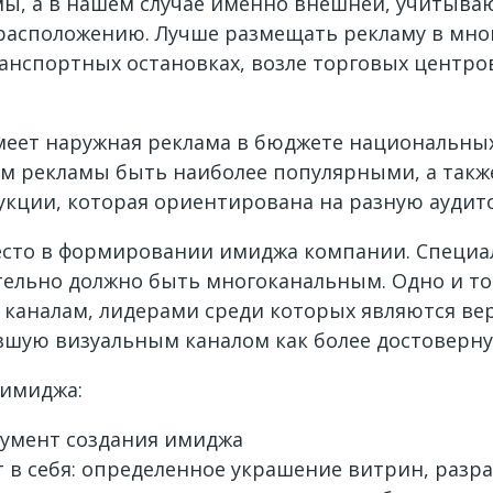
ы, а в нашем случае именно внешней, учитываю
 расположению. Лучше размещать рекламу в мн
ранспортных остановках, возле торговых центро
меет наружная реклама в бюджете национальных
ом рекламы быть наиболее популярными, а такж
укции, которая ориентирована на разную аудит
есто в формировании имиджа компании. Специал
ельно должно быть многоканальным. Одно и то
каналам, лидерами среди которых являются ве
шую визуальным каналом как более достоверну
 имиджа:
умент создания имиджа
в себя: определенное украшение витрин, разра