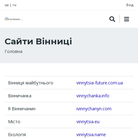
ua
|
ru
Вхід
Сайти Вінниці
Рядок
Головна
навіґації
Вінниця майбутнього
vinnytsia-future.com.ua
Вінничанка
vinnychanka.info
Я Вінничанин
ivinnychanyn.com
Місто
vinnytsia.eu
Екологія
vinnytsia.name