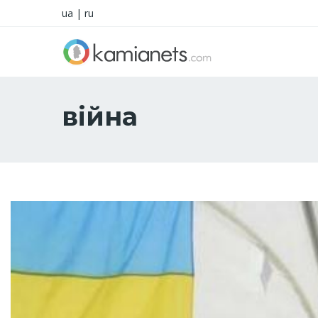
ua
|
ru
війна