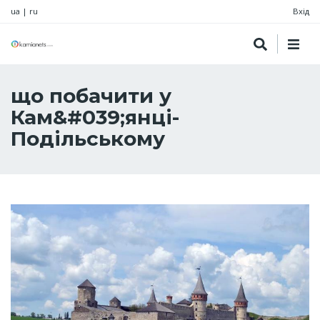
ua
|
ru
Вхід
що побачити у
Кам&#039;янці-
Подільському