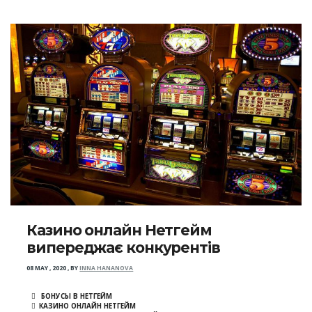
Казино онлайн Нетгейм
випереджає конкурентів
08 MAY , 2020
,
BY
INNA HANANOVA
БОНУСЫ В НЕТГЕЙМ
КАЗИНО ОНЛАЙН НЕТГЕЙМ