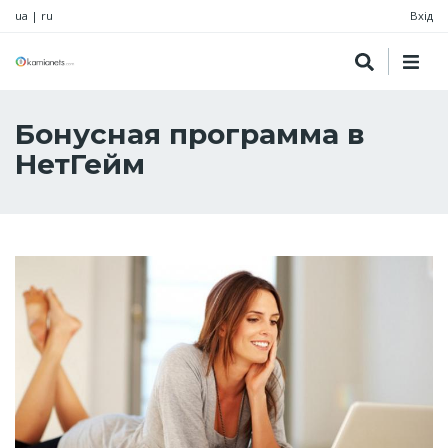
ua
|
ru
Вхід
Бонусная программа в
НетГейм