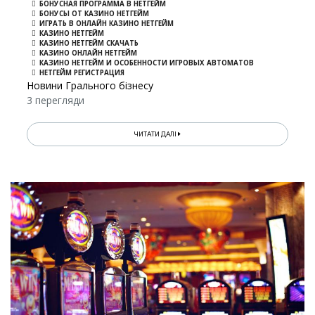
БОНУСНАЯ ПРОГРАММА В НЕТГЕЙМ
БОНУСЫ ОТ КАЗИНО НЕТГЕЙМ
ИГРАТЬ В ОНЛАЙН КАЗИНО НЕТГЕЙМ
КАЗИНО НЕТГЕЙМ
КАЗИНО НЕТГЕЙМ СКАЧАТЬ
КАЗИНО ОНЛАЙН НЕТГЕЙМ
КАЗИНО НЕТГЕЙМ И ОСОБЕННОСТИ ИГРОВЫХ АВТОМАТОВ
НЕТГЕЙМ РЕГИСТРАЦИЯ
Новини Грального бізнесу
3 перегляди
ЧИТАТИ ДАЛІ