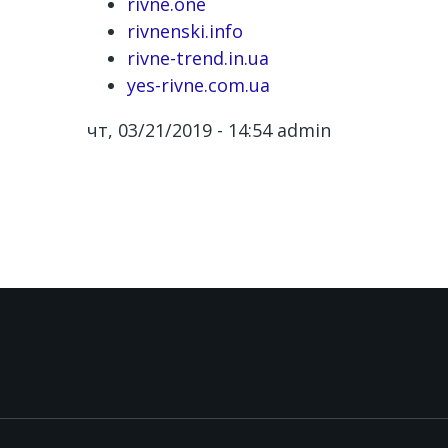
rivne.one
rivnenski.info
rivne-trend.in.ua
yes-rivne.com.ua
чт, 03/21/2019 - 14:54
admin