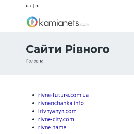
ua
|
ru
Сайти Рівного
Рядок
Головна
навіґації
rivne-future.com.ua
rivnenchanka.info
irivnyanyn.com
rivne-city.com
rivne.name