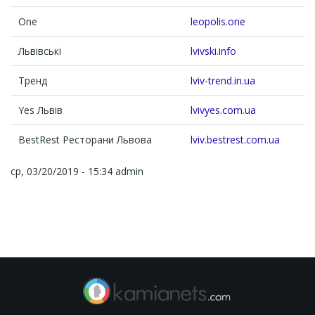
One
leopolis.one
Львівські
lvivski.info
Тренд
lviv-trend.in.ua
Yes Львів
lvivyes.com.ua
BestRest Ресторани Львова
lviv.bestrest.com.ua
ср, 03/20/2019 - 15:34
admin