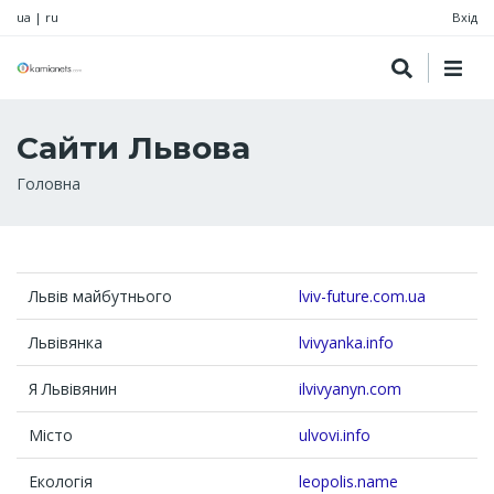
ua
|
ru
Вхід
Сайти Львова
Рядок
Головна
навіґації
Львів майбутнього
lviv-future.com.ua
Львівянка
lvivyanka.info
Я Львівянин
ilvivyanyn.com
Місто
ulvovi.info
Екологія
leopolis.name