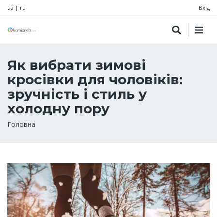
ua
|
ru
Вхід
Як вибрати зимові
кросівки для чоловіків:
зручність і стиль у
холодну пору
Рядок
Головна
навіґації