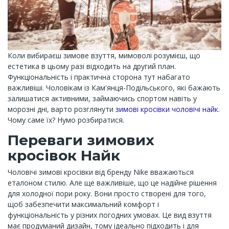
Коли вибираєш зимове взуття, мимоволі розумієш, що
естетика в цьому разі відходить на другий план.
Функціональність і практична сторона тут набагато
важливіші. Чоловікам із Кам'янця-Подільського, які бажають
залишатися активними, займаючись спортом навіть у
морозні дні, варто розглянути
зимові кросівки чоловічі найк
.
Чому саме їх? Нумо розбиратися.
Переваги зимових
кросівок Найк
Чоловічі зимові кросівки від бренду Nike вважаються
еталоном стилю. Але ще важливіше, що це надійне рішення
для холодної пори року. Вони просто створені для того,
щоб забезпечити максимальний комфорт і
функціональність у різних погодних умовах. Це вид взуття
має продуманий дизайн, тому ідеально підходить і для