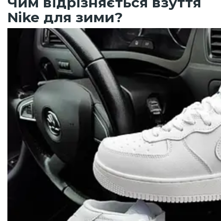
Чим відрізняється взуття
Nike для зими?