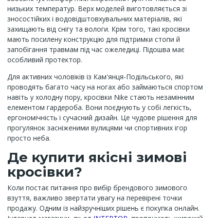
низьких температур. Верх моделей виготовляється зі
зносостійких і водовідштовхувальних матеріалів, які
захищають від снігу та вологи. Крім того, такі кросівки
мають посилену конструкцію для підтримки стопи й
запобігання травмам під час ожеледиці. Підошва має
особливий протектор.
Для активних чоловіків із Кам'янця-Подільського, які
проводять багато часу на ногах або займаються спортом
навіть у холодну пору, кросівки Nike стають незамінним
елементом гардероба. Вони поєднують у собі легкість,
ергономічність і сучасний дизайн. Це чудове рішення для
прогулянок засніженими вулицями чи спортивних ігор
просто неба.
Де купити якісні зимові
кросівки?
Коли постає питання про вибір брендового зимового
взуття, важливо звертати увагу на перевірені точки
продажу. Одним із найзручніших рішень є покупка онлайн.