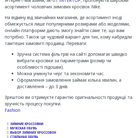
Інтернет-магазини, як-от
INTERTOP
, пропонують широкий
асортимент чоловічих зимових кросівок Nike.
На відміну від звичайних магазинів, де асортимент іноді
обмежується лише популярними розмірами або моделями,
онлайн-платформи дають змогу знайти саме те, що вам
потрібно. Також це чудовий варіант для тих, кому набридли
тамтешні хамовиті продавці. Переваги:
Зручна система фільтрів на сайті допомагає швидко
вибрати кросівки за параметрами (розмір чи
особливості підошви).
Можна уникнути черг та зекономити час.
Оформлення замовлення займає кілька хвилин, а
доставлення – до 3 днів.
Зрештою ви отримуєте гарантію оригінальності продукції та
зручність процесу покупки.
Channel
Fashion
ЗИМНИЕ КРОССОВКИ
МУЖСКАЯ ОБУВЬ
ВЫБОР ЗИМНИХ КРОССОВОК
СТИЛЬНАЯ ОБУВЬ