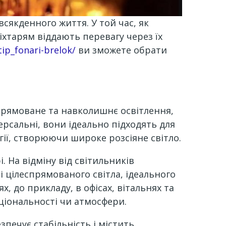
сякденного життя. У той час, як
іхтарям віддають перевагу через їх
tip_fonari-brelok/
ви зможете обрати
прямоване та навколишнє освітлення,
ерсальні, вони ідеально підходять для
ії, створюючи широке розсіяне світло.
 На відміну від світильників
і цілеспрямованого світла, ідеального
, до прикладу, в офісах, вітальнях та
ціональності чи атмосфери.
печує стабільність і містить