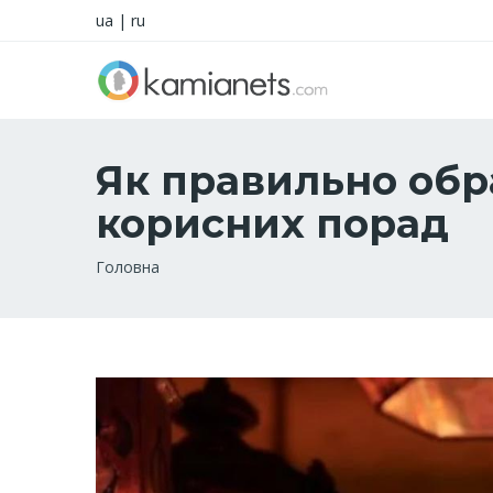
ua
|
ru
Як правильно обра
корисних порад
Рядок
Головна
навіґації