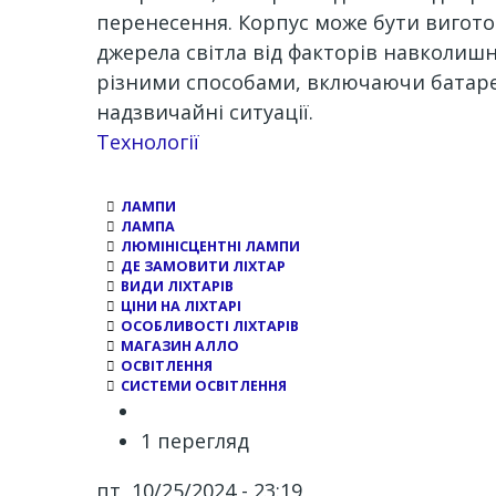
перенесення. Корпус може бути виготов
джерела світла від факторів навколишн
різними способами, включаючи батареї,
надзвичайні ситуації.
Channel
Технології
ЛАМПИ
ЛАМПА
ЛЮМІНІСЦЕНТНІ ЛАМПИ
ДЕ ЗАМОВИТИ ЛІХТАР
ВИДИ ЛІХТАРІВ
ЦІНИ НА ЛІХТАРІ
ОСОБЛИВОСТІ ЛІХТАРІВ
МАГАЗИН АЛЛО
ОСВІТЛЕННЯ
СИСТЕМИ ОСВІТЛЕННЯ
1 перегляд
пт, 10/25/2024 - 23:19