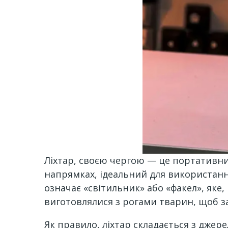
Ліхтар, своєю чергою — це портативни
напрямках, ідеальний для використання,
означає «світильник» або «факел», яке,
виготовлялися з рогами тварин, щоб з
Як правило, ліхтар складається з джере