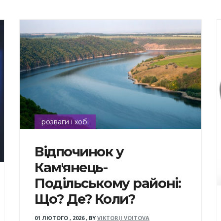
розваги і хобі
Відпочинок у
Кам'янець-
Подільському районі:
Що? Де? Коли?
01 ЛЮТОГО , 2026
,
BY
VIKTORIJ VOITOVA