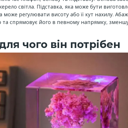
рело світла. Підставка, яка може бути виготовлена
а може регулювати висоту або її кут нахилу. Аба
тло та спрямовує його в певному напрямку, змен
для чого він потрібен