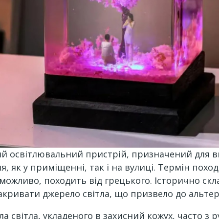
й освітлювальний пристрій, призначений для ви
 як у приміщенні, так і на вулиці. Термін поход
 можливо, походить від грецького. Історично скла
акривати джерело світла, що призвело до альте
ла світла, укладеного в захисний кожух, часто з 