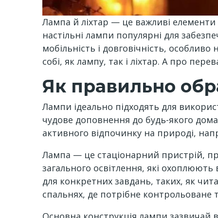
Лампа й ліхтар — це важливі елементи 
настільні лампи популярні для забезпе
мобільність і довговічність, особливо 
собі, як лампу, так і ліхтар. А про пер
Як правильно обр
Лампи ідеально підходять для викори
чудове доповнення до будь-якого домаш
активного відпочинку на природі, напр
Лампа — це стаціонарний пристрій, при
загального освітлення, які охоплюють 
для конкретних завдань, таких, як чит
спальнях, де потрібне контрольоване 
Основна конструкція лампи зазвичай вк