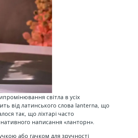
промінювання світла в усіх
ить від латинського слова lanterna, що
лося так, що ліхтарі часто
рнативного написання «ланторн».
ручкою або гачком для зручності