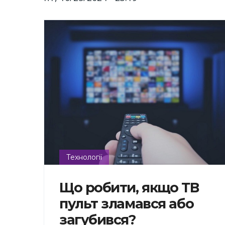
Технології
Що робити, якщо ТВ
пульт зламався або
загубився?