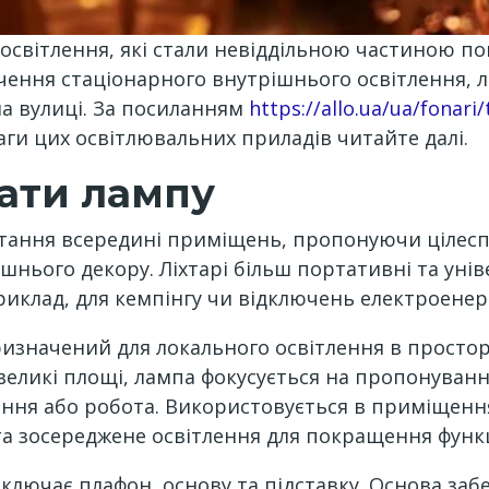
освітлення, які стали невіддільною частиною пов
чення стаціонарного внутрішнього освітлення, л
на вулиці. За посиланням
https://allo.ua/ua/fonari/
еваги цих освітлювальних приладів читайте далі.
ати лампу
стання всередині приміщень, пропонуючи цілес
нього декору. Ліхтарі більш портативні та унів
иклад, для кемпінгу чи відключень електроенерг
значений для локального освітлення в просторі.
великі площі, лампа фокусується на пропонуванн
ання або робота. Використовується в приміщеннях
та зосереджене освітлення для покращення функ
лючає плафон, основу та підставку. Основа забез