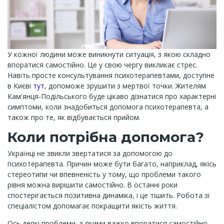
У кожної людини може виникнути ситуація, з якою складно
впоратися самостійно. Це у свою чергу викликає стрес.
Навіть просте консультування психотерапевтами, доступне
в Києві
тут
, допоможе зрушити з мертвої точки. Жителям
Кам'янця-Подільського буде цікаво дізнатися про характерні
симптоми, коли знадобиться допомога психотерапевта, а
також про те, як відбувається прийом.
Коли потрібна допомога?
Українці не звикли звертатися за допомогою до
психотерапевта. Причин може бути багато, наприклад, якісь
стереотипи чи впевненість у тому, що проблеми такого
рівня можна вирішити самостійно. В останні роки
спостерігається позитивна динаміка, і це тішить. Робота зі
спеціалістом допомагає покращити якість життя.
Ось деякі проблеми, з якими важко впоратися самостійно.