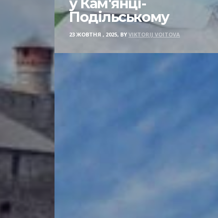
у Кам'янці-
Подільському
23 ЖОВТНЯ , 2025, BY
VIKTORIJ VOITOVA