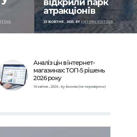
відкрили парк
атракціонів
OITOVA
23 ЖОВТНЯ , 2025, BY
VIKTORIJ VOITOVA
Аналіз цін в інтернет-
магазинах: ТОП‑5 рішень
2026 року
16 квітня , 2026
,
by
Анонім (не перевірено)