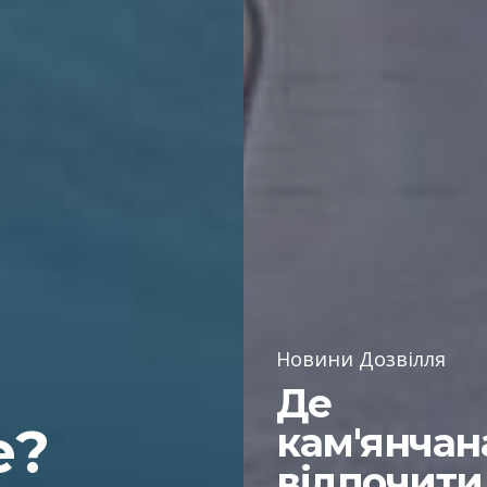
Новини Дозвілля
Де
е?
кам'янча
відпочити