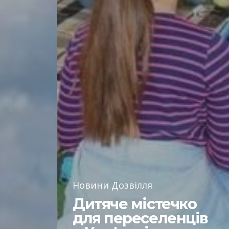
Новини Дозвілля
Дитяче містечко
для переселенців