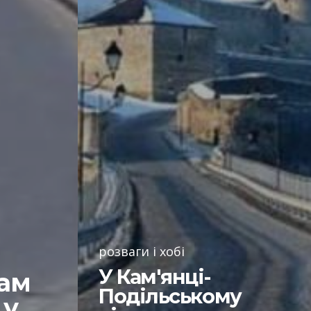
розваги і хобі
У Кам'янці-
нам
Подільському
 у