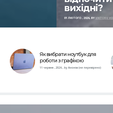
вихідні?
01 ЛЮТОГО , 2026, BY
VIKTORIJ V
Як вибрати ноутбук для
роботи з графікою
11 червня , 2026
,
by
Анонім (не перевірено)