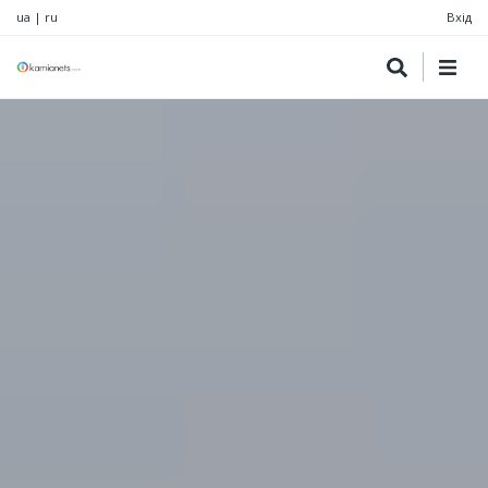
ua
|
ru
Вхід